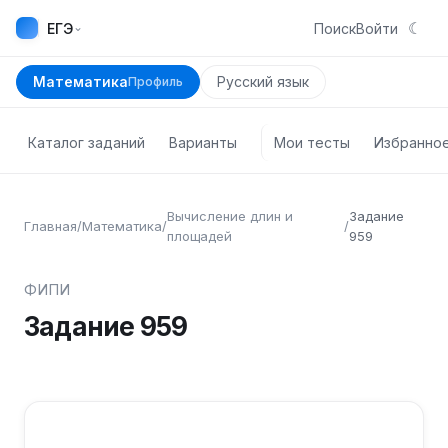
☾
⌄
ЕГЭ
Поиск
Войти
Математика
Русский язык
Профиль
Каталог заданий
Варианты
Мои тесты
Избранно
Вычисление длин и
Задание
Главная
/
Математика
/
/
площадей
959
ФИПИ
Задание
959