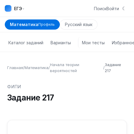
☾
⌄
ЕГЭ
Поиск
Войти
Математика
Русский язык
Профиль
Каталог заданий
Варианты
Мои тесты
Избранно
Начала теории
Задание
Главная
/
Математика
/
/
вероятностей
217
ФИПИ
Задание
217