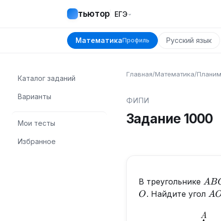
тьютор
⌄
ЕГЭ
Математика
Русский язык
Профиль
Главная
/
Математика
/
Планим
Каталог заданий
Варианты
ФИПИ
Задание
1000
Мои тесты
Избранное
AB
В треугольнике
A
B
O
A
. Найдите угол
O
A