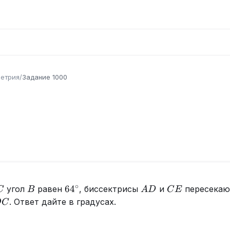
етрия
/
Задание
1000
∘
C
B
64^{\circ}
AD
CE
6
4
угол
равен
, биссектрисы
и
пересекают
C
B
A
D
C
E
OC
. Ответ дайте в градусах.
O
C