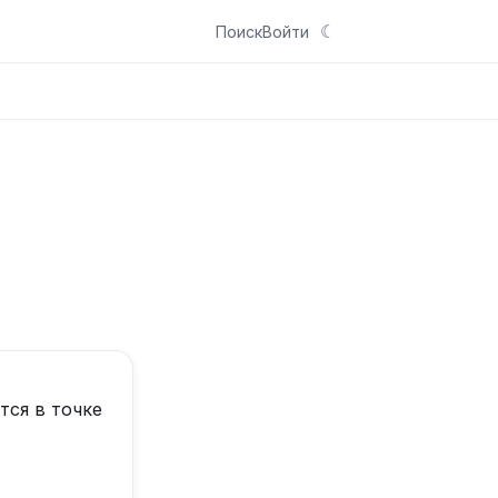
☾
Поиск
Войти
ся в точке