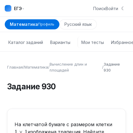
☾
⌄
ЕГЭ
Поиск
Войти
Математика
Русский язык
Профиль
Каталог заданий
Варианты
Мои тесты
Избранно
Вычисление длин и
Задание
Главная
/
Математика
/
/
площадей
930
Задание
930
1\times
На клетчатой бумаге с размером клетки
1
1
×
1
изображена трапеция. Найдите