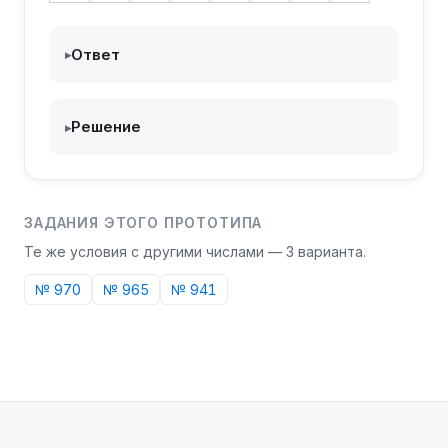
Ответ
▸
Решение
▸
ЗАДАНИЯ ЭТОГО ПРОТОТИПА
Те же условия с другими числами —
3
варианта
.
№
970
№
965
№
941