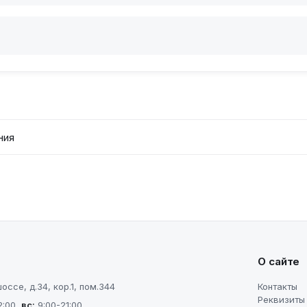
ния
О сайте
ссе, д.34, кор.1, пом.344
Контакты
Реквизиты
2:00
,
вс
:
9:00-21:00