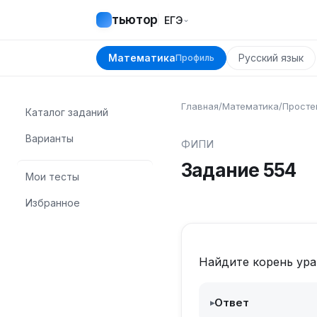
тьютор
⌄
ЕГЭ
Математика
Русский язык
Профиль
Главная
/
Математика
/
Просте
Каталог заданий
Варианты
ФИПИ
Задание
554
Мои тесты
Избранное
Найдите корень ур
Ответ
▸