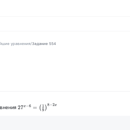
йшие уравнения
/
Задание
554
8
−
2
x
27^{x-
1
−
6
x
2
7
=
авнения
(
)
9
6}=\left(\frac{1}
{9}\right)^{8-
2x}