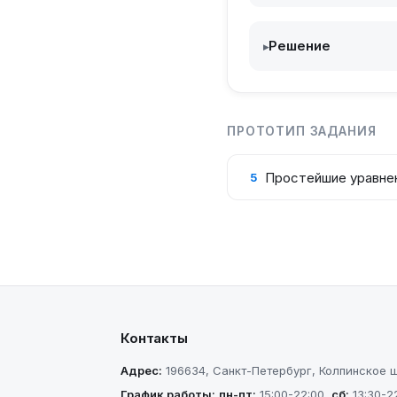
Решение
▸
ПРОТОТИП ЗАДАНИЯ
Простейшие уравне
5
Контакты
Адрес:
196634
,
Санкт-Петербург
,
Колпинское шо
График работы:
пн-пт
:
15:00-22:00
,
сб
:
13:30-2