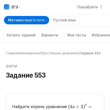
☾
⌄
ЕГЭ
Поиск
Войти
Математика
Русский язык
Профиль
Каталог заданий
Варианты
Мои тесты
Избранно
Главная
/
Математика
/
Простейшие уравнения
/
Задание
553
ФИПИ
Задание
553
7
(4x+3)^7=128
(
4
+
3
)
=
Найдите корень уравнения
x