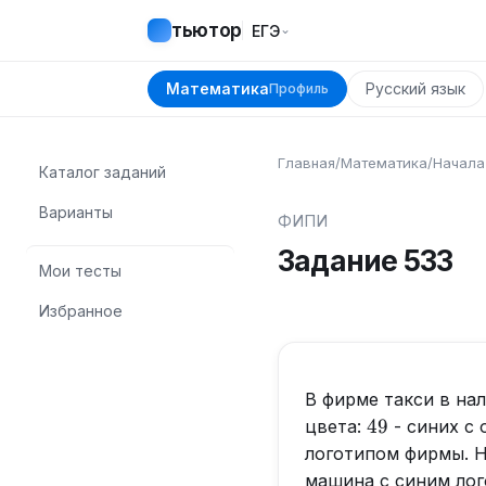
тьютор
⌄
ЕГЭ
Математика
Русский язык
Профиль
Главная
/
Математика
/
Начала
Каталог заданий
Варианты
ФИПИ
Задание
533
Мои тесты
Избранное
В фирме такси в на
49
49
цвета:
- синих с
логотипом фирмы. Н
машина с синим ло