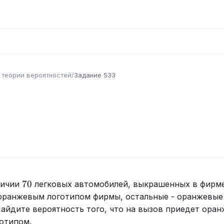
 теории вероятностей
/
Задание
533
70
70
личии
легковых автомобилей, выкрашенных в фирм
 оранжевым логотипом фирмы, остальные - оранжевые
айдите вероятность того, что на вызов приедет оран
готипом.