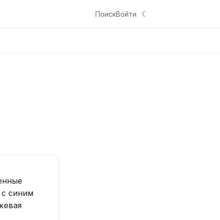
☾
Поиск
Войти
енные
 с синим
жевая