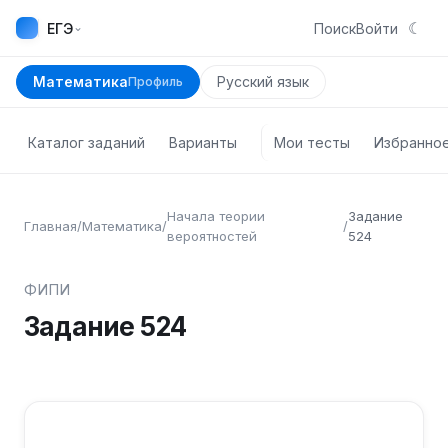
☾
⌄
ЕГЭ
Поиск
Войти
Математика
Русский язык
Профиль
Каталог заданий
Варианты
Мои тесты
Избранно
Начала теории
Задание
Главная
/
Математика
/
/
вероятностей
524
ФИПИ
Задание
524