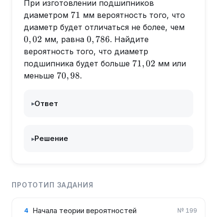
При изготовлении подшипников
71
71
диаметром
мм вероятность того, что
0,02
диаметр будет отличаться не более, чем
0,786
0
,
02
0
,
786
мм, равна
. Найдите
вероятность того, что диаметр
71,02
71
,
02
подшипника будет больше
мм или
70,98
70
,
98
меньше
.
Ответ
▸
Решение
▸
ПРОТОТИП ЗАДАНИЯ
Начала теории вероятностей
4
№
199