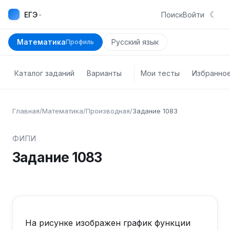
☾
⌄
ЕГЭ
Поиск
Войти
Математика
Русский язык
Профиль
Каталог заданий
Варианты
Мои тесты
Избранно
Главная
/
Математика
/
Производная
/
Задание
1083
ФИПИ
Задание
1083
y=f(x)
На рисунке изображен график функции