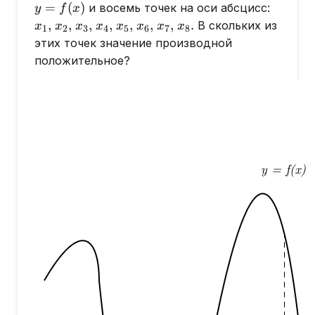
x_1,
=
(
)
и восемь точек на оси абсцисс:
y
f
x
x_2,
x_3,
x_4,
x_5,
x_6,
x_7,
x_8.
,
,
,
,
,
,
,
.
В скольких из
x
x
x
x
x
x
x
x
1
2
3
4
5
6
7
8
этих точек значение производной
положительное?