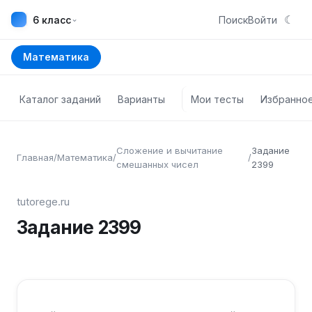
☾
⌄
6 класс
Поиск
Войти
Математика
Каталог заданий
Варианты
Мои тесты
Избранно
Сложение и вычитание
Задание
Главная
/
Математика
/
/
смешанных чисел
2399
tutorege.ru
Задание
2399