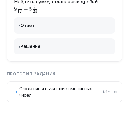
9\frac{1}
Найдите сумму смешанных дробей:
{12}+5\fra
1
7
9
+
5
12
24
{24}
Ответ
▸
Решение
▸
ПРОТОТИП ЗАДАНИЯ
Сложение и вычитание смешанных
3
№
2393
чисел