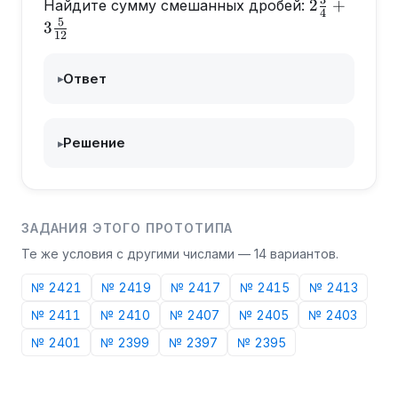
3
2\frac34+3
2
+
Найдите сумму смешанных дробей:
4
{12}
5
3
12
Ответ
▸
Решение
▸
ЗАДАНИЯ ЭТОГО ПРОТОТИПА
Те же условия с другими числами —
14
вариантов
.
№
2421
№
2419
№
2417
№
2415
№
2413
№
2411
№
2410
№
2407
№
2405
№
2403
№
2401
№
2399
№
2397
№
2395