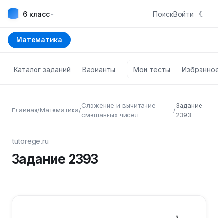
☾
⌄
6 класс
Поиск
Войти
Математика
Каталог заданий
Варианты
Мои тесты
Избранно
Сложение и вычитание
Задание
Главная
/
Математика
/
/
смешанных чисел
2393
tutorege.ru
Задание
2393