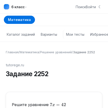
☾
⌄
6 класс
Поиск
Войти
Математика
Каталог заданий
Варианты
Мои тесты
Избранно
Главная
/
Математика
/
Решение уравнений
/
Задание
2252
tutorege.ru
Задание
2252
7x=42
7
=
42
Решите уравнение
x