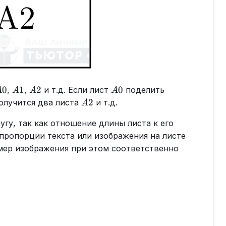
A0
A1
A2
A0
0
1
2
0
,
,
и т.д. Если лист
поделить
A
A
A
A
A2
2
олучится два листа
и т.д.
A
угу, так как отношение длины листа к его
 пропорции текста или изображения на листе
змер изображения при этом соответственно