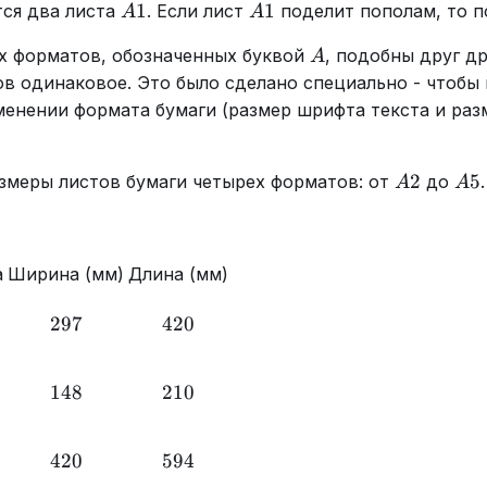
A1
A1
1
1
тся два листа
. Если лист
поделит пополам, то п
A
A
A
х форматов, обозначенных буквой
, подобны друг др
A
ов одинаковое. Это было сделано специально - чтобы
менении формата бумаги (размер шрифта текста и ра
A2
A5
2
5
азмеры листов бумаги четырех форматов: от
до
.
A
A
а
Ширина (мм)
Длина (мм)
297
297
420
420
148
148
210
210
420
420
594
594