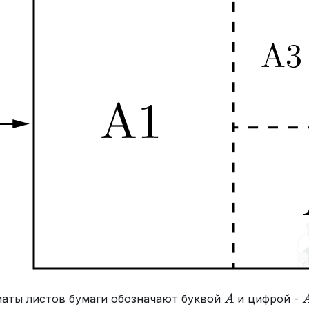
A
аты листов бумаги обозначают буквой
и цифрой -
A