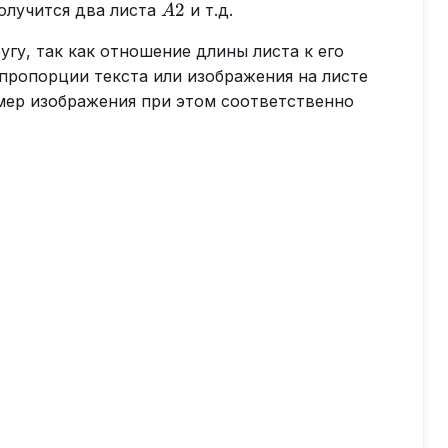
A2
2
олучится два листа
и т.д.
A
угу, так как отношение длины листа к его
 пропорции текста или изображения на листе
змер изображения при этом соответственно