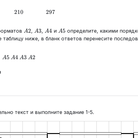
210
210
297
297
A2
A3
A4
A5
2
3
4
5
 форматов
,
,
и
определите, какими порядк
A
A
A
A
те таблицу ниже, в бланк ответов перенесите последо
A5
5
A4
4
A3
3
A2
2
A
A
A
A
а
льно текст и выполните задание 1-5.