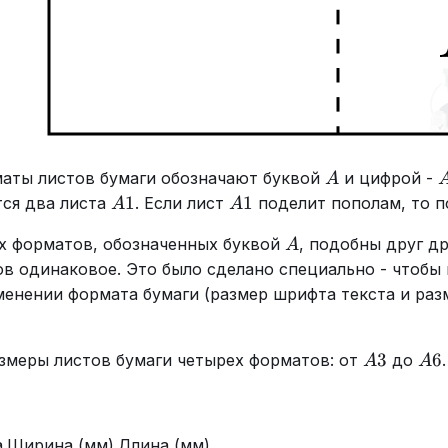
A
аты листов бумаги обозначают буквой
и цифрой -
A
A1
A1
1
1
тся два листа
. Если лист
поделит пополам, то п
A
A
A
х форматов, обозначенных буквой
, подобны друг др
A
ов одинаковое. Это было сделано специально - чтобы
менении формата бумаги (размер шрифта текста и ра
A3
A6
3
6
азмеры листов бумаги четырех форматов: от
до
.
A
A
а
Ширина (мм)
Длина (мм)