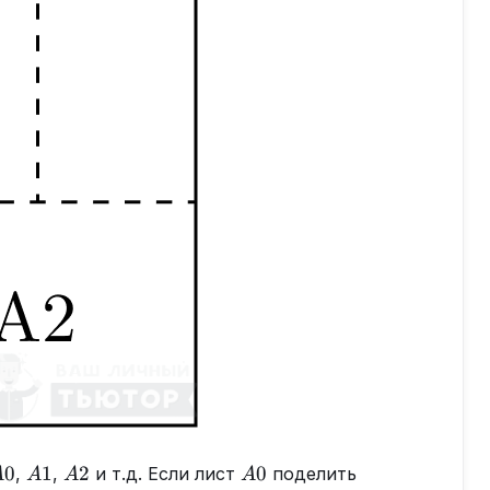
A0
A1
A2
A0
0
1
2
0
,
,
и т.д. Если лист
поделить
A
A
A
A