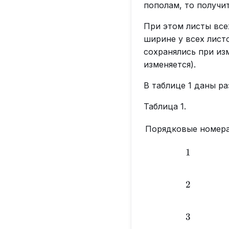
пополам, то получи
При этом листы все
ширине у всех лист
сохранялись при из
изменяется).
В таблице 1 даны р
Таблица 1.
Порядковые номер
1
1
2
2
3
3