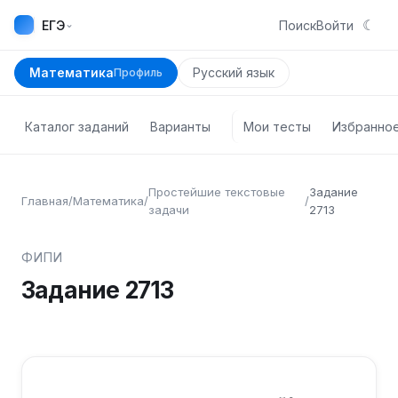
☾
⌄
ЕГЭ
Поиск
Войти
Математика
Русский язык
Профиль
Каталог заданий
Варианты
Мои тесты
Избранно
Простейшие текстовые
Задание
Главная
/
Математика
/
/
задачи
2713
ФИПИ
Задание
2713