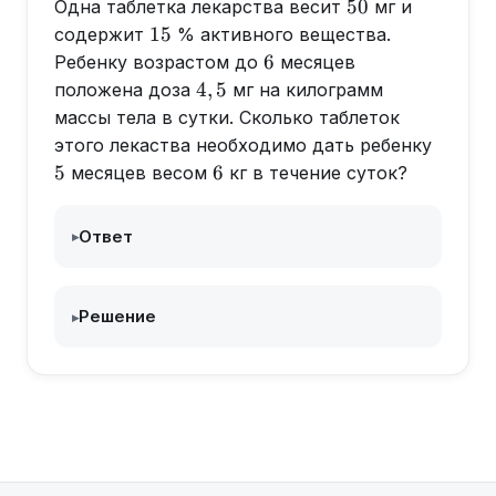
50
50
Одна таблетка лекарства весит
мг и
15
15
содержит
% активного вещества.
6
6
Ребенку возрастом до
месяцев
4,5
4
,
5
положена доза
мг на килограмм
массы тела в сутки. Сколько таблеток
5
этого лекаства необходимо дать ребенку
6
5
6
месяцев весом
кг в течение суток?
Ответ
▸
Решение
▸