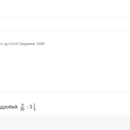
е дробей
/
Задание
2481
9
1
\frac{9}
:
5
 дробей:
20
4
{20}:5\frac14