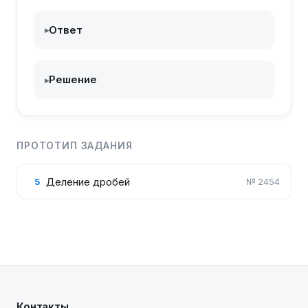
{10}:\frac{18}
{19}
Ответ
▸
Решение
▸
ПРОТОТИП ЗАДАНИЯ
Деление дробей
5
№
2454
Контакты