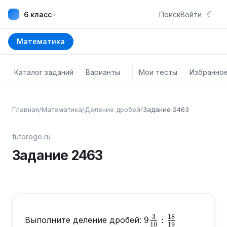
☾
⌄
6 класс
Поиск
Войти
Математика
Каталог заданий
Варианты
Мои тесты
Избранно
Главная
/
Математика
/
Деление дробей
/
Задание
2463
tutorege.ru
Задание
2463
3
18
9\frac{3}
9
:
Выполните деление дробей:
10
19