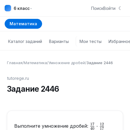
☾
⌄
6 класс
Поиск
Войти
Математика
Каталог заданий
Варианты
Мои тесты
Избранно
Главная
/
Математика
/
Умножение дробей
/
Задание
2446
tutorege.ru
Задание
2446
17
12
\frac{17}
⋅
Выполните умножение дробей:
40
17