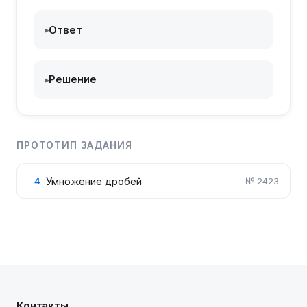
{40}\cdot
\frac{12}
Ответ
▸
{17}
Решение
▸
ПРОТОТИП ЗАДАНИЯ
Умножение дробей
4
№
2423
Контакты