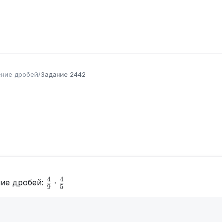
ние дробей
/
Задание
2442
4
4
\frac49\cdot
⋅
ие дробей:
9
5
\frac45