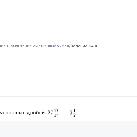
ие и вычитание смешанных чисел
/
Задание
2408
12
1
27\frac{12}
27
−
19
смешанных дробей:
17
2
{17}-19\frac{1}
{2}