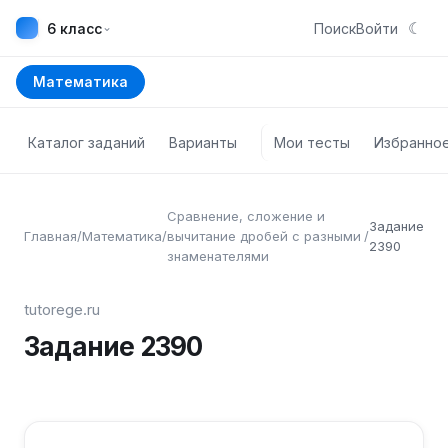
☾
⌄
6 класс
Поиск
Войти
Математика
Каталог заданий
Варианты
Мои тесты
Избранно
Сравнение, сложение и
Задание
Главная
/
Математика
/
вычитание дробей с разными
/
2390
знаменателями
tutorege.ru
Задание
2390