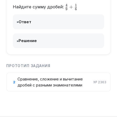
4
1
\frac{4}
+
Найдите сумму дробей:
9
6
{9}+\frac{1}
{6}
Ответ
▸
Решение
▸
ПРОТОТИП ЗАДАНИЯ
Сравнение, сложение и вычитание
2
№
2363
дробей с разными знаменателями