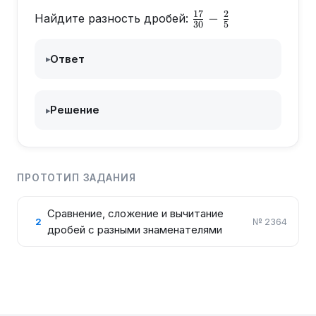
17
2
\frac{17}
−
Найдите разность дробей:
30
5
{30}-
\frac{2}
Ответ
▸
{5}
Решение
▸
ПРОТОТИП ЗАДАНИЯ
Сравнение, сложение и вычитание
2
№
2364
дробей с разными знаменателями