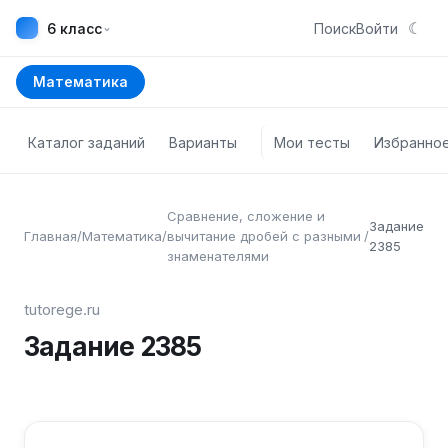
☾
⌄
6 класс
Поиск
Войти
Математика
Каталог заданий
Варианты
Мои тесты
Избранно
Сравнение, сложение и
Задание
Главная
/
Математика
/
вычитание дробей с разными
/
2385
знаменателями
tutorege.ru
Задание
2385