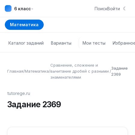
☾
⌄
6 класс
Поиск
Войти
Математика
Каталог заданий
Варианты
Мои тесты
Избранно
Сравнение, сложение и
Задание
Главная
/
Математика
/
вычитание дробей с разными
/
2369
знаменателями
tutorege.ru
Задание
2369