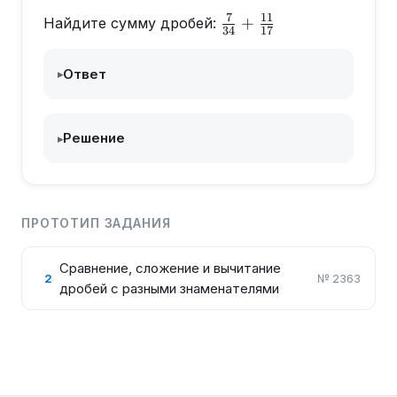
7
11
\frac{7}
+
Найдите сумму дробей:
34
17
{34}+\frac{11}
{17}
Ответ
▸
Решение
▸
ПРОТОТИП ЗАДАНИЯ
Сравнение, сложение и вычитание
2
№
2363
дробей с разными знаменателями