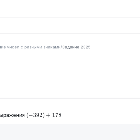
ие чисел с разными знаками
/
Задание
2325
(-392)+178
(
−
392
)
+
178
выражения