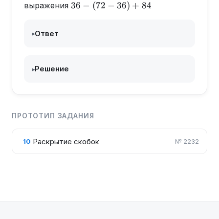
36-(72-
36
−
(
72
−
36
)
+
84
выражения
36)+84
Ответ
▸
Решение
▸
ПРОТОТИП ЗАДАНИЯ
Раскрытие скобок
10
№
2232