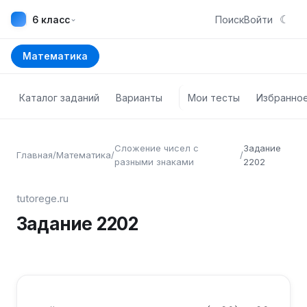
☾
⌄
6 класс
Поиск
Войти
Математика
Каталог заданий
Варианты
Мои тесты
Избранно
Сложение чисел с
Задание
Главная
/
Математика
/
/
разными знаками
2202
tutorege.ru
Задание
2202