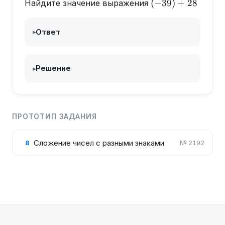
(-39)+28
(
−
39
)
+
28
Найдите значение выражения
Ответ
▸
Решение
▸
ПРОТОТИП ЗАДАНИЯ
Сложение чисел с разными знаками
8
№
2192