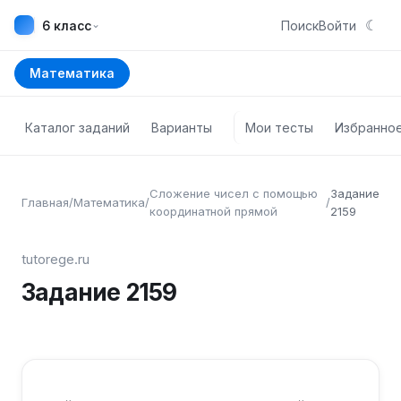
☾
⌄
6 класс
Поиск
Войти
Математика
Каталог заданий
Варианты
Мои тесты
Избранно
Сложение чисел с помощью
Задание
Главная
/
Математика
/
/
координатной прямой
2159
tutorege.ru
Задание
2159