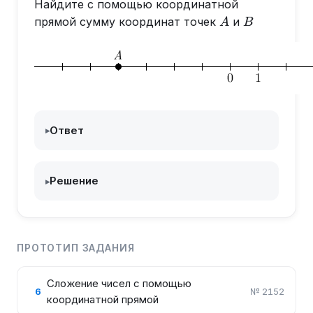
Найдите с помощью координатной
A
B
прямой сумму координат точек
и
A
B
Ответ
▸
Решение
▸
ПРОТОТИП ЗАДАНИЯ
Сложение чисел с помощью
6
№
2152
координатной прямой