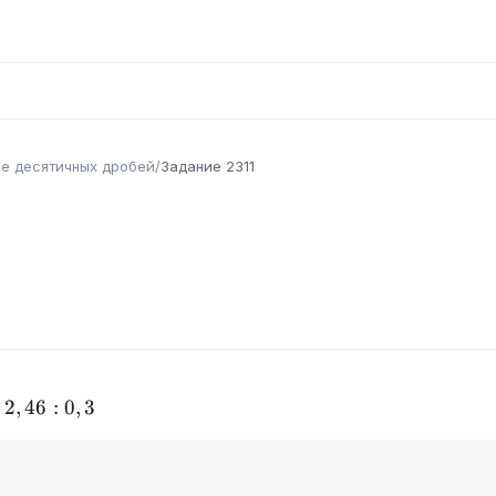
е десятичных дробей
/
Задание
2311
2,46:0,3
2
,
46
:
0
,
3
: