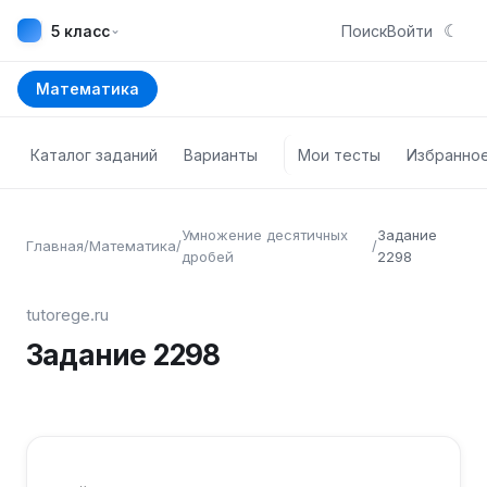
☾
⌄
5 класс
Поиск
Войти
Математика
Каталог заданий
Варианты
Мои тесты
Избранно
Умножение десятичных
Задание
Главная
/
Математика
/
/
дробей
2298
tutorege.ru
Задание
2298