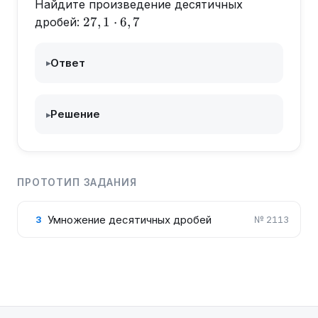
Найдите произведение десятичных
27,1\cdot
27
,
1
⋅
6
,
7
дробей:
6,7
Ответ
▸
Решение
▸
ПРОТОТИП ЗАДАНИЯ
Умножение десятичных дробей
3
№
2113