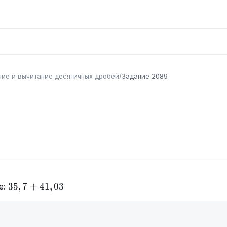
ие и вычитание десятичных дробей
/
Задание
2089
35,7+41,03
35
,
7
+
41
,
03
е: