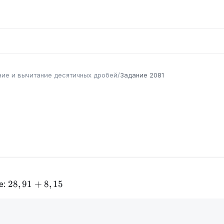
ие и вычитание десятичных дробей
/
Задание
2081
28,91
28
,
91
+
8
,
15
е:
+
8,15